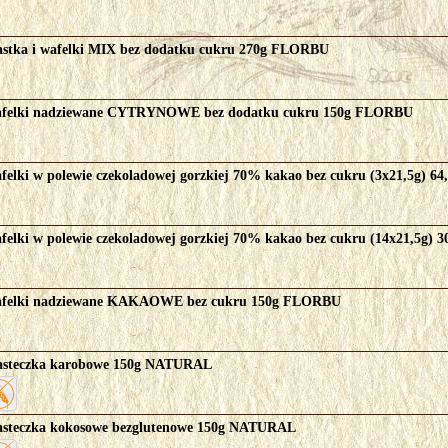
astka i wafelki MIX bez dodatku cukru 270g FLORBU
felki nadziewane CYTRYNOWE bez dodatku cukru 150g FLORBU
felki w polewie czekoladowej gorzkiej 70% kakao bez cukru (3x21,5g) 6
felki w polewie czekoladowej gorzkiej 70% kakao bez cukru (14x21,5g)
felki nadziewane KAKAOWE bez cukru 150g FLORBU
asteczka karobowe 150g NATURAL
asteczka kokosowe bezglutenowe 150g NATURAL