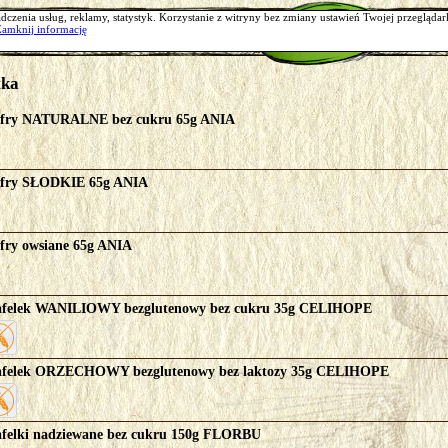
O nas
Oferta
Moje konto
dczenia usług, reklamy, statystyk. Korzystanie z witryny bez zmiany ustawień Twojej przegląd
Zamknij informację
Trwa ładowanie danych
tka
fry NATURALNE bez cukru 65g ANIA
fry SŁODKIE 65g ANIA
fry owsiane 65g ANIA
felek WANILIOWY bezglutenowy bez cukru 35g CELIHOPE
felek ORZECHOWY bezglutenowy bez laktozy 35g CELIHOPE
felki nadziewane bez cukru 150g FLORBU