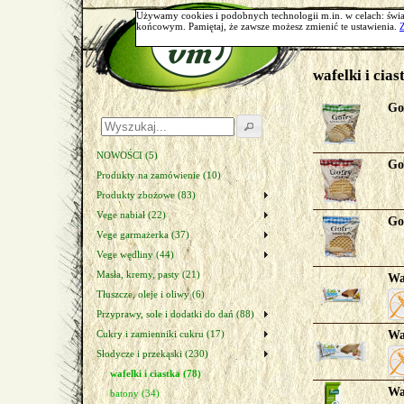
Start
Używamy cookies i podobnych technologii m.in. w celach: świa
końcowym. Pamiętaj, że zawsze możesz zmienić te ustawienia.
wafelki i cias
Go
NOWOŚCI (5)
Go
Produkty na zamówienie (10)
Produkty zbożowe (83)
Vege nabiał (22)
Go
Vege garmażerka (37)
Vege wędliny (44)
Masła, kremy, pasty (21)
Wa
Tłuszcze, oleje i oliwy (6)
Przyprawy, sole i dodatki do dań (88)
Cukry i zamienniki cukru (17)
Wa
Słodycze i przekąski (230)
wafelki i ciastka (78)
Wa
batony (34)