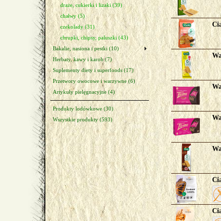
draże, cukierki i lizaki (39)
chałwy (5)
Ci
czekolady (31)
chrupki, chipsy, paluszki (43)
Bakalie, nasiona i pestki (10)
Wa
Herbaty, kawy i karob (7)
Suplementy diety i superfoods (17)
Przetwory owocowe i warzywne (6)
Wa
Artykuły pielęgnacyjne (4)
Produkty lodówkowe (30)
Wa
Wszystkie produkty (593)
Wa
Ci
Ci