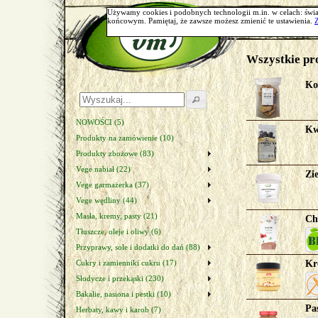
Start
Używamy cookies i podobnych technologii m.in. w celach: świa
końcowym. Pamiętaj, że zawsze możesz zmienić te ustawienia.
Wszystkie pr
Ko
NOWOŚCI (5)
Kw
Produkty na zamówienie (10)
Produkty zbożowe (83)
Vege nabiał (22)
Zi
Vege garmażerka (37)
Vege wędliny (44)
Masła, kremy, pasty (21)
Ch
Tłuszcze, oleje i oliwy (6)
Przyprawy, sole i dodatki do dań (88)
Cukry i zamienniki cukru (17)
Kr
Słodycze i przekąski (230)
Bakalie, nasiona i pestki (10)
Pa
Herbaty, kawy i karob (7)