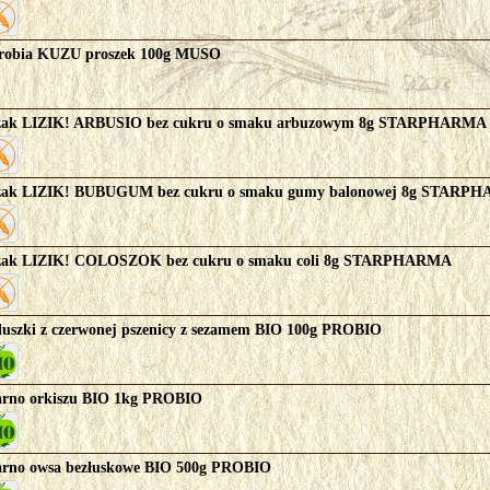
robia KUZU proszek 100g MUSO
zak LIZIK! ARBUSIO bez cukru o smaku arbuzowym 8g STARPHARMA
zak LIZIK! BUBUGUM bez cukru o smaku gumy balonowej 8g STARP
zak LIZIK! COLOSZOK bez cukru o smaku coli 8g STARPHARMA
luszki z czerwonej pszenicy z sezamem BIO 100g PROBIO
arno orkiszu BIO 1kg PROBIO
arno owsa bezłuskowe BIO 500g PROBIO