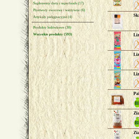
Suplementy diety i superfoods (17)
Przetwory owocowe i warzywne (6)
Sk
Artykuły pielęgnacyjne (4)
Produkty lodówkowe (30)
Wszystkie produkty (593)
Li
Li
Li
Pa
Zi
Zi