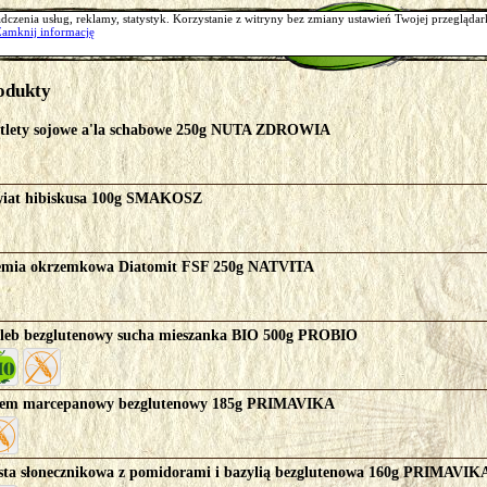
O nas
Oferta
Moje konto
dczenia usług, reklamy, statystyk. Korzystanie z witryny bez zmiany ustawień Twojej przegląd
Zamknij informację
Trwa ładowanie danych
odukty
tlety sojowe a'la schabowe 250g NUTA ZDROWIA
iat hibiskusa 100g SMAKOSZ
emia okrzemkowa Diatomit FSF 250g NATVITA
leb bezglutenowy sucha mieszanka BIO 500g PROBIO
em marcepanowy bezglutenowy 185g PRIMAVIKA
sta słonecznikowa z pomidorami i bazylią bezglutenowa 160g PRIMAVIK